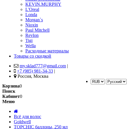
KEVIN.MURPHY
L'Oreal
Londa
Morgan`s
Nioxin
Paul Mitchell
Revlon
Tigi
Wella
Расходные материалы
Товары со скидкой
my.sklad777@gmail.com
|
+7 (985) 981-34-33
|
Россия, Москва
Корзина
0
Поиск
Кабинет
0
Меню
Всё для волос
Goldwell
TOPCHIC баллоны, 250 мл