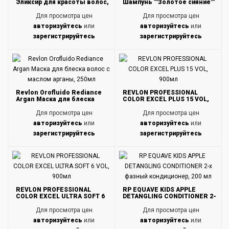
Эликсир для красоты волос,
Шампунь ""Золотое сияние""
100 мл
с аргановым маслом, 240 мл
Для просмотра цен
Для просмотра цен
авторизуйтесь
или
авторизуйтесь
или
зарегистрируйтесь
зарегистрируйтесь
Revlon Orofluido Rediance
REVLON PROFESSIONAL
Argan Маска для блеска
COLOR EXCEL PLUS 15 VOL,
волос с маслом арганы,
900мл
250мл
Для просмотра цен
Для просмотра цен
авторизуйтесь
или
авторизуйтесь
или
зарегистрируйтесь
зарегистрируйтесь
REVLON PROFESSIONAL
RP EQUAVE KIDS APPLE
COLOR EXCEL ULTRA SOFT 6
DETANGLING CONDITIONER 2-
VOL, 900мл
х фазный кондиционер, 200
мл
Для просмотра цен
Для просмотра цен
авторизуйтесь
или
авторизуйтесь
или